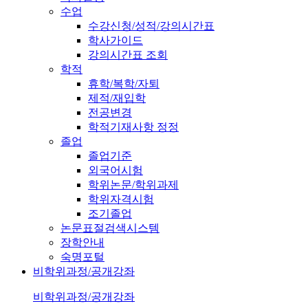
수업
수강신청/성적/강의시간표
학사가이드
강의시간표 조회
학적
휴학/복학/자퇴
제적/재입학
전공변경
학적기재사항 정정
졸업
졸업기준
외국어시험
학위논문/학위과제
학위자격시험
조기졸업
논문표절검색시스템
장학안내
숙명포털
비학위과정/공개강좌
비학위과정/공개강좌