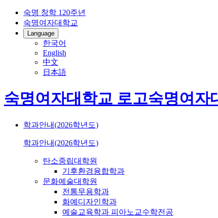
숙명 창학 120주년
숙명여자대학교
Language
한국어
English
中文
日本語
숙명여자대학교 로고
숙명여자
학과안내(2026학년도)
학과안내(2026학년도)
탄소중립대학원
기후환경융합학과
문화예술대학원
전통무용학과
화예디자인학과
예술교육학과 피아노교수학전공