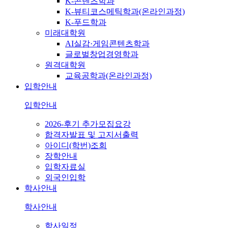
K-콘텐츠학과
K-뷰티코스메틱학과(온라인과정)
K-푸드학과
미래대학원
AI실감·게임콘텐츠학과
글로벌창업경영학과
원격대학원
교육공학과(온라인과정)
입학안내
입학안내
2026-후기 추가모집요강
합격자발표 및 고지서출력
아이디(학번)조회
장학안내
입학자료실
외국인입학
학사안내
학사안내
학사일정