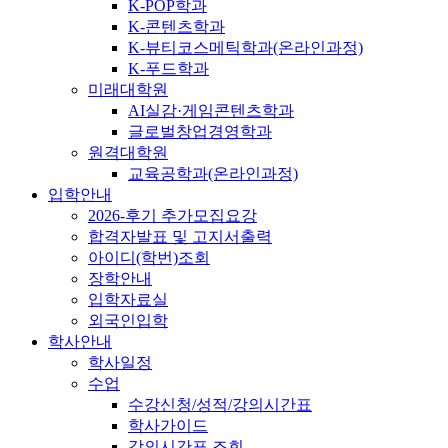
K-POP학과
K-콘텐츠학과
K-뷰티코스메틱학과(온라인과정)
K-푸드학과
미래대학원
AI실감·게임콘텐츠학과
글로벌창업경영학과
원격대학원
교육공학과(온라인과정)
입학안내
2026-후기 추가모집요강
합격자발표 및 고지서출력
아이디(학번)조회
장학안내
입학자료실
외국인입학
학사안내
학사일정
수업
수강신청/성적/강의시간표
학사가이드
강의시간표 조회