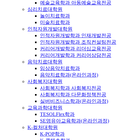
예술교육학과 아동예술교육전공
심리치료대학원
놀이치료학과
미술치료학과
인적자원개발대학원
인적자원개발학과 인재개발전공
인적자원개발학과 조직컨설팅전공
커리어개발학과 리더십교육전공
커리어개발학과 커리어상담전공
음악치료대학원
임상음악치료학과
음악치료학과(온라인과정)
사회복지대학원
사회복지학과 사회복지전공
사회복지학과 다문화정책전공
실버비즈니스학과(온라인과정)
교육과학대학원
TESOLFlex학과
SE영유아교육학과(온라인과정)
K-컬처대학원
K-POP학과