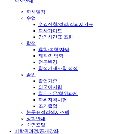
학사안내
학사일정
수업
수강신청/성적/강의시간표
학사가이드
강의시간표 조회
학적
휴학/복학/자퇴
제적/재입학
전공변경
학적기재사항 정정
졸업
졸업기준
외국어시험
학위논문/학위과제
학위자격시험
조기졸업
논문표절검색시스템
장학안내
숙명포털
비학위과정/공개강좌