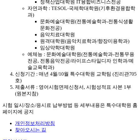
정책산업대학원 IT융합비즈니스전공
자연과학 : TESOL·국제학대학원(기후환경융합학
과)
문화예술대학원(전통예술학과-전통식생활
문화전공)
음악치료대학원
원격대학원(음악치료학과/향장미용학과)
임상약학대학원
예체능 : 문화예술대학원(전통예술학과-전통무용
전공, 전통음악전공/라이프스타일디자 인학과/예
술교육학과)
신청기간 : 매년 4월/10월 특수대학원 교학팀 (진리관705
호)
제출서류 : 영어시험면제신청서, 시험성적표 사본 1부
(원본지참)
시험 일시/장소/응시료 납부방법 등 세부내용은 특수대학원 홈
페이지에 공지
개인정보처리방침
찾아오시는 길