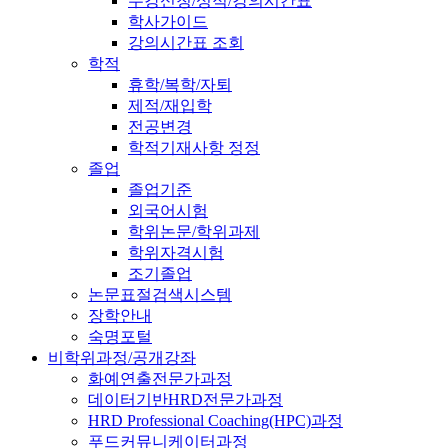
수강신청/성적/강의시간표
학사가이드
강의시간표 조회
학적
휴학/복학/자퇴
제적/재입학
전공변경
학적기재사항 정정
졸업
졸업기준
외국어시험
학위논문/학위과제
학위자격시험
조기졸업
논문표절검색시스템
장학안내
숙명포털
비학위과정/공개강좌
화예연출전문가과정
데이터기반HRD전문가과정
HRD Professional Coaching(HPC)과정
푸드커뮤니케이터과정