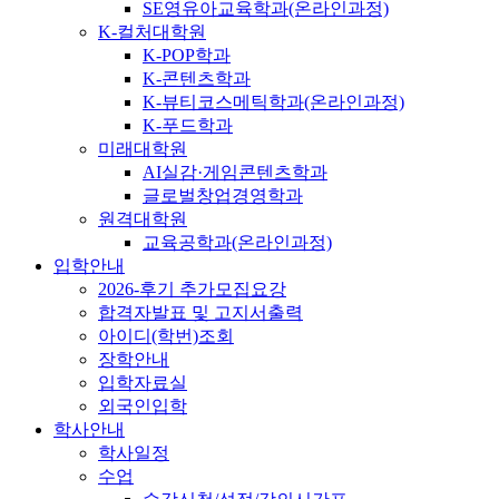
SE영유아교육학과(온라인과정)
K-컬처대학원
K-POP학과
K-콘텐츠학과
K-뷰티코스메틱학과(온라인과정)
K-푸드학과
미래대학원
AI실감·게임콘텐츠학과
글로벌창업경영학과
원격대학원
교육공학과(온라인과정)
입학안내
2026-후기 추가모집요강
합격자발표 및 고지서출력
아이디(학번)조회
장학안내
입학자료실
외국인입학
학사안내
학사일정
수업