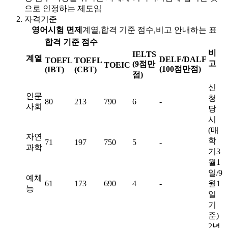
으로 인정하는 제도임
자격기준
영어시험 면제
계열,합격 기준 점수,비고 안내하는 표
합격 기준 점수
비
IELTS
계열
DELF/DALF
TOEFL
TOEFL
고
(9점만
TOEIC
(100점만점)
(IBT)
(CBT)
점)
신
인문
청
80
213
790
6
-
사회
당
시
(매
자연
학
71
197
750
5
-
과학
기3
월1
일/9
예체
61
173
690
4
-
월1
능
일
기
준)
2년