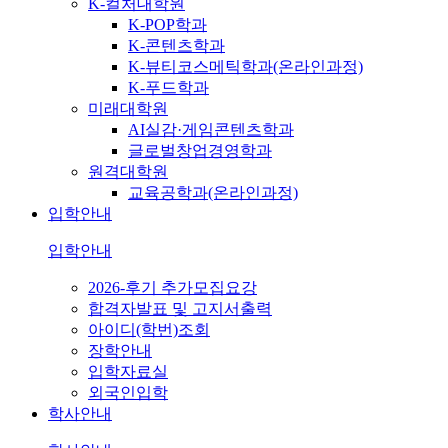
K-컬처대학원
K-POP학과
K-콘텐츠학과
K-뷰티코스메틱학과(온라인과정)
K-푸드학과
미래대학원
AI실감·게임콘텐츠학과
글로벌창업경영학과
원격대학원
교육공학과(온라인과정)
입학안내
입학안내
2026-후기 추가모집요강
합격자발표 및 고지서출력
아이디(학번)조회
장학안내
입학자료실
외국인입학
학사안내