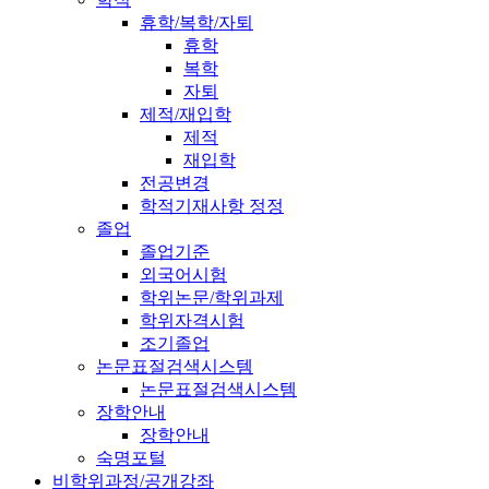
휴학/복학/자퇴
휴학
복학
자퇴
제적/재입학
제적
재입학
전공변경
학적기재사항 정정
졸업
졸업기준
외국어시험
학위논문/학위과제
학위자격시험
조기졸업
논문표절검색시스템
논문표절검색시스템
장학안내
장학안내
숙명포털
비학위과정/공개강좌