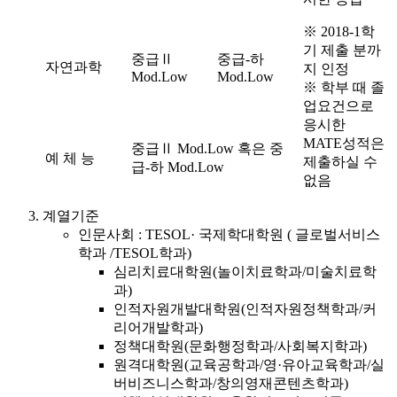
※ 2018-1학
기 제출 분까
중급Ⅱ
중급-하
자연과학
지 인정
Mod.Low
Mod.Low
※ 학부 때 졸
업요건으로
응시한
MATE성적은
중급Ⅱ Mod.Low 혹은 중
예 체 능
제출하실 수
급-하 Mod.Low
없음
계열기준
인문사회 : TESOL· 국제학대학원 ( 글로벌서비스
학과 /TESOL학과)
심리치료대학원(놀이치료학과/미술치료학
과)
인적자원개발대학원(인적자원정책학과/커
리어개발학과)
정책대학원(문화행정학과/사회복지학과)
원격대학원(교육공학과/영·유아교육학과/실
버비즈니스학과/창의영재콘텐츠학과)