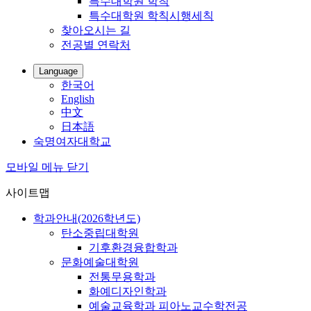
특수대학원 학칙
특수대학원 학칙시행세칙
찾아오시는 길
전공별 연락처
Language
한국어
English
中文
日本語
숙명여자대학교
모바일 메뉴 닫기
사이트맵
학과안내(2026학년도)
탄소중립대학원
기후환경융합학과
문화예술대학원
전통무용학과
화예디자인학과
예술교육학과 피아노교수학전공