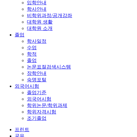
입학안내
학사안내
비학위과정/공개강좌
대학원 생활
대학원 소개
졸업
학사일정
수업
학적
졸업
논문표절검색시스템
장학안내
숙명포털
외국어시험
졸업기준
외국어시험
학위논문/학위과제
학위자격시험
조기졸업
프린트
공유