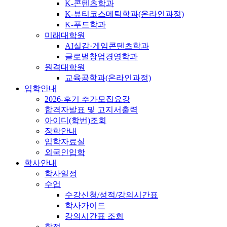
K-콘텐츠학과
K-뷰티코스메틱학과(온라인과정)
K-푸드학과
미래대학원
AI실감·게임콘텐츠학과
글로벌창업경영학과
원격대학원
교육공학과(온라인과정)
입학안내
2026-후기 추가모집요강
합격자발표 및 고지서출력
아이디(학번)조회
장학안내
입학자료실
외국인입학
학사안내
학사일정
수업
수강신청/성적/강의시간표
학사가이드
강의시간표 조회
학적