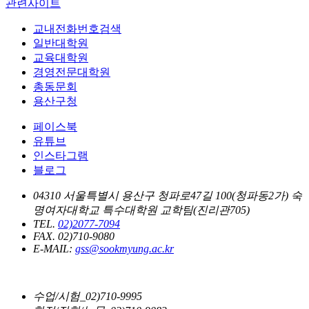
관련사이트
교내전화번호검색
일반대학원
교육대학원
경영전문대학원
총동문회
용산구청
페이스북
유튜브
인스타그램
블로그
04310 서울특별시 용산구 청파로47길 100(청파동2가) 숙
명여자대학교 특수대학원 교학팀(진리관705)
TEL.
02)2077-7094
FAX. 02)710-9080
E-MAIL:
gss@sookmyung.ac.kr
수업/시험_02)710-9995