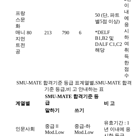
이
내
프랑
50 (단, 파트
에
스문
별5점 이상)
응
화
시
매니
*DELF
80
213
790
6
하
B1,B2 및
지먼
여
DALF C1,C2
트전
해당
취
공
득
한
점
수
SMU-MATE 합격기준 등급 표
계열별,SMU-MATE 합격
기준 등급,비 고 안내하는 표
SMU-MATE 합격기준 등
급
계열별
비 고
말하기
쓰기
유효기간 : 1
중급Ⅱ
중급-하
인문사회
년 이내에 응
Mod.Low
Mod.Low
시한 등급