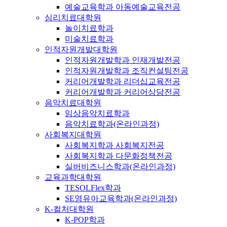
예술교육학과 아동예술교육전공
심리치료대학원
놀이치료학과
미술치료학과
인적자원개발대학원
인적자원개발학과 인재개발전공
인적자원개발학과 조직컨설팅전공
커리어개발학과 리더십교육전공
커리어개발학과 커리어상담전공
음악치료대학원
임상음악치료학과
음악치료학과(온라인과정)
사회복지대학원
사회복지학과 사회복지전공
사회복지학과 다문화정책전공
실버비즈니스학과(온라인과정)
교육과학대학원
TESOLFlex학과
SE영유아교육학과(온라인과정)
K-컬처대학원
K-POP학과