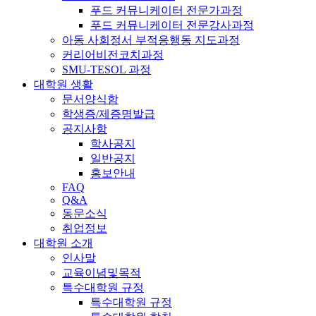
푸드 커뮤니케이터 전문가과정
푸드 커뮤니케이터 전문강사과정
아동 사회정서 부적응행동 지도과정
커리어비전코치과정
SMU-TESOL 과정
대학원 생활
문서양식함
학생증/제증명발급
공지사항
학사공지
일반공지
홍보안내
FAQ
Q&A
동문소식
취업정보
대학원 소개
인사말
교육이념및목적
특수대학원 규정
특수대학원 규정