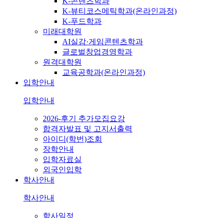
K-콘텐츠학과
K-뷰티코스메틱학과(온라인과정)
K-푸드학과
미래대학원
AI실감·게임콘텐츠학과
글로벌창업경영학과
원격대학원
교육공학과(온라인과정)
입학안내
입학안내
2026-후기 추가모집요강
합격자발표 및 고지서출력
아이디(학번)조회
장학안내
입학자료실
외국인입학
학사안내
학사안내
학사일정