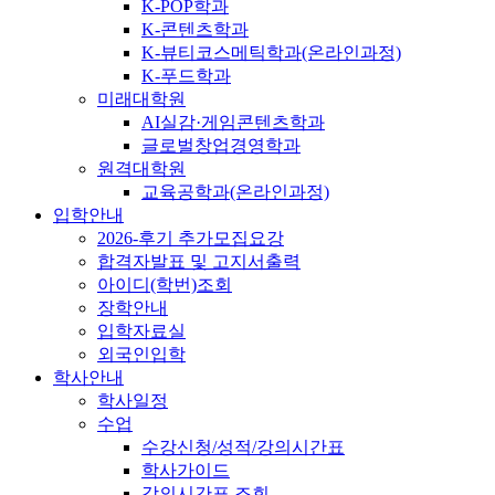
K-POP학과
K-콘텐츠학과
K-뷰티코스메틱학과(온라인과정)
K-푸드학과
미래대학원
AI실감·게임콘텐츠학과
글로벌창업경영학과
원격대학원
교육공학과(온라인과정)
입학안내
2026-후기 추가모집요강
합격자발표 및 고지서출력
아이디(학번)조회
장학안내
입학자료실
외국인입학
학사안내
학사일정
수업
수강신청/성적/강의시간표
학사가이드
강의시간표 조회