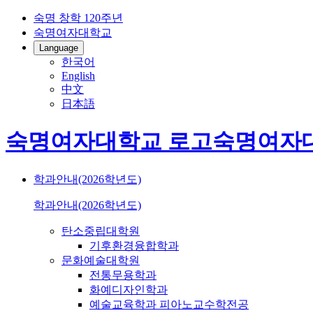
숙명 창학 120주년
숙명여자대학교
Language
한국어
English
中文
日本語
숙명여자대학교 로고
숙명여자
학과안내(2026학년도)
학과안내(2026학년도)
탄소중립대학원
기후환경융합학과
문화예술대학원
전통무용학과
화예디자인학과
예술교육학과 피아노교수학전공