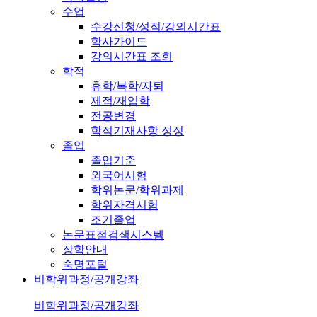
수업
수강신청/성적/강의시간표
학사가이드
강의시간표 조회
학적
휴학/복학/자퇴
제적/재입학
전공변경
학적기재사항 정정
졸업
졸업기준
외국어시험
학위논문/학위과제
학위자격시험
조기졸업
논문표절검색시스템
장학안내
숙명포털
비학위과정/공개강좌
비학위과정/공개강좌