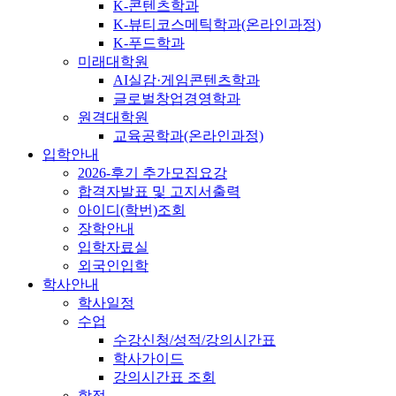
K-콘텐츠학과
K-뷰티코스메틱학과(온라인과정)
K-푸드학과
미래대학원
AI실감·게임콘텐츠학과
글로벌창업경영학과
원격대학원
교육공학과(온라인과정)
입학안내
2026-후기 추가모집요강
합격자발표 및 고지서출력
아이디(학번)조회
장학안내
입학자료실
외국인입학
학사안내
학사일정
수업
수강신청/성적/강의시간표
학사가이드
강의시간표 조회
학적