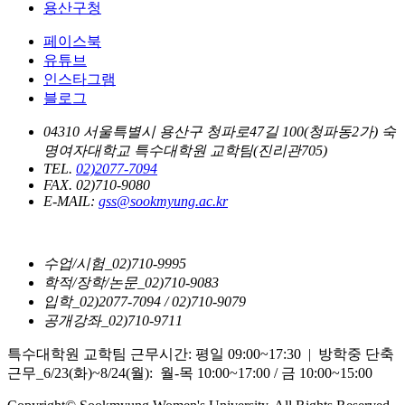
용산구청
페이스북
유튜브
인스타그램
블로그
04310 서울특별시 용산구 청파로47길 100(청파동2가) 숙
명여자대학교 특수대학원 교학팀(진리관705)
TEL.
02)2077-7094
FAX. 02)710-9080
E-MAIL:
gss@sookmyung.ac.kr
수업/시험_02)710-9995
학적/장학/논문_02)710-9083
입학_02)2077-7094 / 02)710-9079
공개강좌_02)710-9711
특수대학원 교학팀 근무시간: 평일 09:00~17:30 | 방학중 단축
근무_6/23(화)~8/24(월): 월-목 10:00~17:00 / 금 10:00~15:00