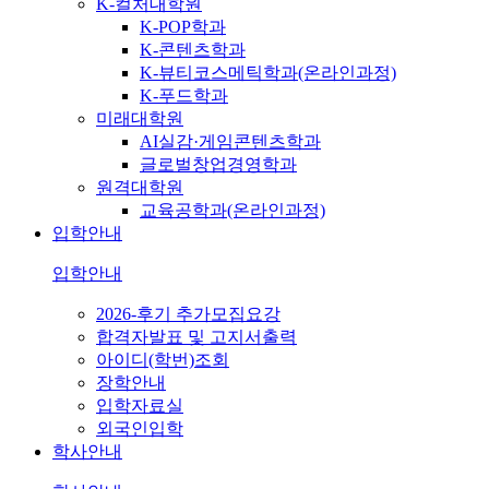
K-컬처대학원
K-POP학과
K-콘텐츠학과
K-뷰티코스메틱학과(온라인과정)
K-푸드학과
미래대학원
AI실감·게임콘텐츠학과
글로벌창업경영학과
원격대학원
교육공학과(온라인과정)
입학안내
입학안내
2026-후기 추가모집요강
합격자발표 및 고지서출력
아이디(학번)조회
장학안내
입학자료실
외국인입학
학사안내