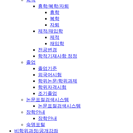
휴학/복학/자퇴
휴학
복학
자퇴
제적/재입학
제적
재입학
전공변경
학적기재사항 정정
졸업
졸업기준
외국어시험
학위논문/학위과제
학위자격시험
조기졸업
논문표절검색시스템
논문표절검색시스템
장학안내
장학안내
숙명포털
비학위과정/공개강좌