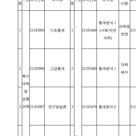
호
호
사항
통계분석
Ⅰ
과목명
1
21103995
기초통계
1
21105468
(
사회
/
자연
211
변경
과학
)
과목
2
21103996
고급통계
2
21105469
통계분석
Ⅰ
폐지
특수
대학
원
공통
과목
3
21103997
연구방법론
3
21105470
통계분석
Ⅱ
211