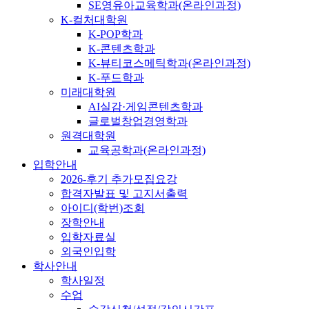
SE영유아교육학과(온라인과정)
K-컬처대학원
K-POP학과
K-콘텐츠학과
K-뷰티코스메틱학과(온라인과정)
K-푸드학과
미래대학원
AI실감·게임콘텐츠학과
글로벌창업경영학과
원격대학원
교육공학과(온라인과정)
입학안내
2026-후기 추가모집요강
합격자발표 및 고지서출력
아이디(학번)조회
장학안내
입학자료실
외국인입학
학사안내
학사일정
수업