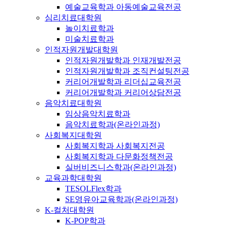
예술교육학과 아동예술교육전공
심리치료대학원
놀이치료학과
미술치료학과
인적자원개발대학원
인적자원개발학과 인재개발전공
인적자원개발학과 조직컨설팅전공
커리어개발학과 리더십교육전공
커리어개발학과 커리어상담전공
음악치료대학원
임상음악치료학과
음악치료학과(온라인과정)
사회복지대학원
사회복지학과 사회복지전공
사회복지학과 다문화정책전공
실버비즈니스학과(온라인과정)
교육과학대학원
TESOLFlex학과
SE영유아교육학과(온라인과정)
K-컬처대학원
K-POP학과