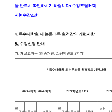
을 반드시 확인하시기 바랍니다: 수강포털
▶학
사▶수강조회
4. 특수대학원 내 논문과목 원격강의 개편사항
및 수강신청 안내
가. 개설교과목
(최종개편: 2024학년도 2학기)
*
특수대학원 내 논문과목 원격강의 개편사항
2023-2
까지
. 2024~
폐지
2024
학년도
1
학기
202
번
번
변경
구분
과목번호
과목명
구분
과목번호
과목명
과