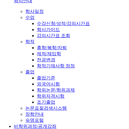
학사안내
학사일정
수업
수강신청/성적/강의시간표
학사가이드
강의시간표 조회
학적
휴학/복학/자퇴
제적/재입학
전공변경
학적기재사항 정정
졸업
졸업기준
외국어시험
학위논문/학위과제
학위자격시험
조기졸업
논문표절검색시스템
장학안내
숙명포털
비학위과정/공개강좌