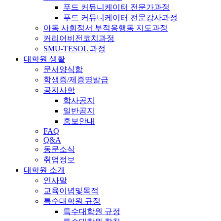
푸드 커뮤니케이터 전문가과정
푸드 커뮤니케이터 전문강사과정
아동 사회정서 부적응행동 지도과정
커리어비전코치과정
SMU-TESOL 과정
대학원 생활
문서양식함
학생증/제증명발급
공지사항
학사공지
일반공지
홍보안내
FAQ
Q&A
동문소식
취업정보
대학원 소개
인사말
교육이념및목적
특수대학원 규정
특수대학원 규정