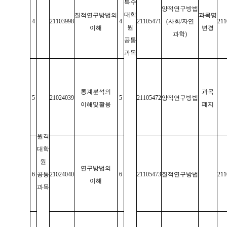
특수
양적연구방법
대학
질적연구방법의
과목명
4
21103998
4
21105471
(
사회
/
자연
211
원
이해
변경
과학
)
공통
과목
통계분석의
과목
5
21024039
5
21105472
양적연구방법
이해및활용
폐지
원격
대학
원
연구방법의
6
공통
21024040
6
21105473
질적연구방법
211
이해
과목