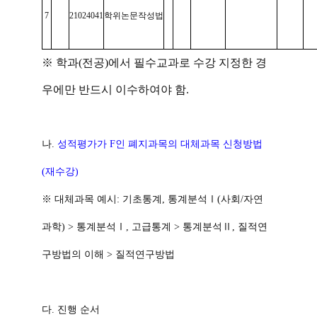
7
21024041
학위논문작성법
※ 학과(전공)에서 필수교과로 수강 지정한 경
우에만 반드시 이수하여야 함.
나.
성적평가가 F인 폐지과목의 대체과목 신청방법
(재수강)
※
대체과목 예시: 기초통계, 통계분석Ⅰ(사회/자연
과학) > 통계분석Ⅰ, 고급통계 > 통계분석Ⅱ, 질적연
구방법의 이해 > 질적연구방법
다.
진행 순서