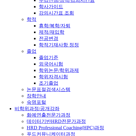
수강신청/성적/강의시간표
학사가이드
강의시간표 조회
학적
휴학/복학/자퇴
제적/재입학
전공변경
학적기재사항 정정
졸업
졸업기준
외국어시험
학위논문/학위과제
학위자격시험
조기졸업
논문표절검색시스템
장학안내
숙명포털
비학위과정/공개강좌
화예연출전문가과정
데이터기반HRD전문가과정
HRD Professional Coaching(HPC)과정
푸드커뮤니케이터과정