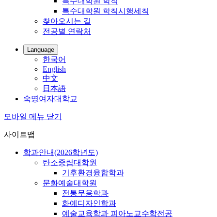
특수대학원 학칙
특수대학원 학칙시행세칙
찾아오시는 길
전공별 연락처
Language
한국어
English
中文
日本語
숙명여자대학교
모바일 메뉴 닫기
사이트맵
학과안내(2026학년도)
탄소중립대학원
기후환경융합학과
문화예술대학원
전통무용학과
화예디자인학과
예술교육학과 피아노교수학전공