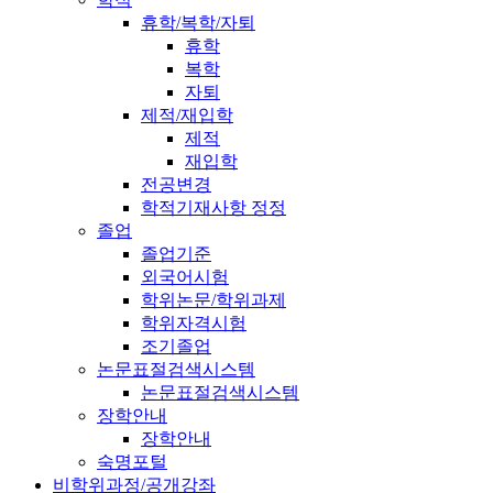
휴학/복학/자퇴
휴학
복학
자퇴
제적/재입학
제적
재입학
전공변경
학적기재사항 정정
졸업
졸업기준
외국어시험
학위논문/학위과제
학위자격시험
조기졸업
논문표절검색시스템
논문표절검색시스템
장학안내
장학안내
숙명포털
비학위과정/공개강좌