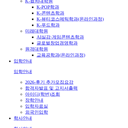
K-컬처대학원
K-POP학과
K-콘텐츠학과
K-뷰티코스메틱학과(온라인과정)
K-푸드학과
미래대학원
AI실감·게임콘텐츠학과
글로벌창업경영학과
원격대학원
교육공학과(온라인과정)
입학안내
입학안내
2026-후기 추가모집요강
합격자발표 및 고지서출력
아이디(학번)조회
장학안내
입학자료실
외국인입학
학사안내