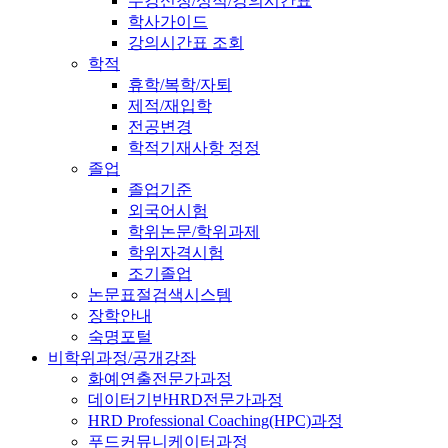
수강신청/성적/강의시간표
학사가이드
강의시간표 조회
학적
휴학/복학/자퇴
제적/재입학
전공변경
학적기재사항 정정
졸업
졸업기준
외국어시험
학위논문/학위과제
학위자격시험
조기졸업
논문표절검색시스템
장학안내
숙명포털
비학위과정/공개강좌
화예연출전문가과정
데이터기반HRD전문가과정
HRD Professional Coaching(HPC)과정
푸드커뮤니케이터과정