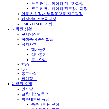
푸드 커뮤니케이터 전문가과정
푸드 커뮤니케이터 전문강사과정
아동 사회정서 부적응행동 지도과정
커리어비전코치과정
SMU-TESOL 과정
대학원 생활
문서양식함
학생증/제증명발급
공지사항
학사공지
일반공지
홍보안내
FAQ
Q&A
동문소식
취업정보
대학원 소개
인사말
교육이념및목적
특수대학원 규정
특수대학원 규정