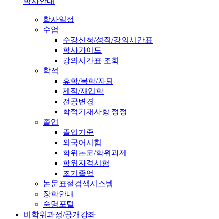
학사안내
학사일정
수업
수강신청/성적/강의시간표
학사가이드
강의시간표 조회
학적
휴학/복학/자퇴
제적/재입학
전공변경
학적기재사항 정정
졸업
졸업기준
외국어시험
학위논문/학위과제
학위자격시험
조기졸업
논문표절검색시스템
장학안내
숙명포털
비학위과정/공개강좌