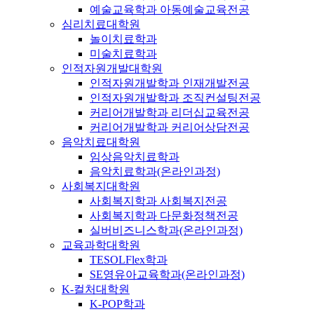
예술교육학과 아동예술교육전공
심리치료대학원
놀이치료학과
미술치료학과
인적자원개발대학원
인적자원개발학과 인재개발전공
인적자원개발학과 조직컨설팅전공
커리어개발학과 리더십교육전공
커리어개발학과 커리어상담전공
음악치료대학원
임상음악치료학과
음악치료학과(온라인과정)
사회복지대학원
사회복지학과 사회복지전공
사회복지학과 다문화정책전공
실버비즈니스학과(온라인과정)
교육과학대학원
TESOLFlex학과
SE영유아교육학과(온라인과정)
K-컬처대학원
K-POP학과