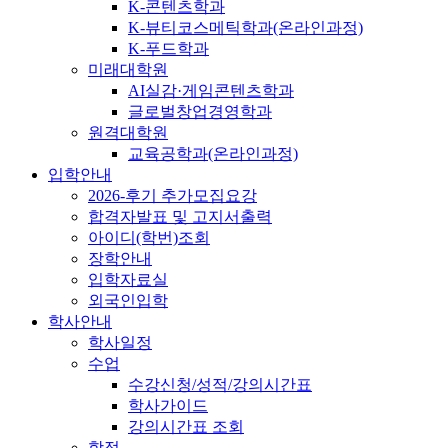
K-콘텐츠학과
K-뷰티코스메틱학과(온라인과정)
K-푸드학과
미래대학원
AI실감·게임콘텐츠학과
글로벌창업경영학과
원격대학원
교육공학과(온라인과정)
입학안내
2026-후기 추가모집요강
합격자발표 및 고지서출력
아이디(학번)조회
장학안내
입학자료실
외국인입학
학사안내
학사일정
수업
수강신청/성적/강의시간표
학사가이드
강의시간표 조회
학적