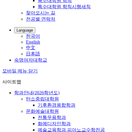
특수대학원 학칙
특수대학원 학칙시행세칙
찾아오시는 길
전공별 연락처
Language
한국어
English
中文
日本語
숙명여자대학교
모바일 메뉴 닫기
사이트맵
학과안내(2026학년도)
탄소중립대학원
기후환경융합학과
문화예술대학원
전통무용학과
화예디자인학과
예술교육학과 피아노교수학전공