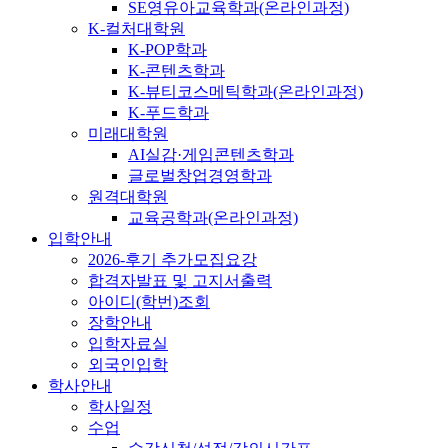
SE영유아교육학과(온라인과정)
K-컬처대학원
K-POP학과
K-콘텐츠학과
K-뷰티코스메틱학과(온라인과정)
K-푸드학과
미래대학원
AI실감·게임콘텐츠학과
글로벌창업경영학과
원격대학원
교육공학과(온라인과정)
입학안내
2026-후기 추가모집요강
합격자발표 및 고지서출력
아이디(학번)조회
장학안내
입학자료실
외국인입학
학사안내
학사일정
수업